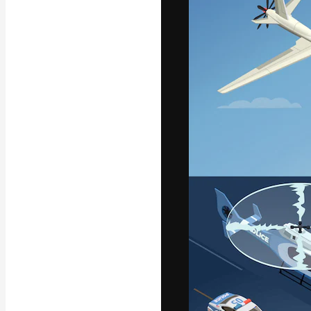
La piattaforma c
migliori lavori. 
creativi, impres
Italiano
Copyright © 2010