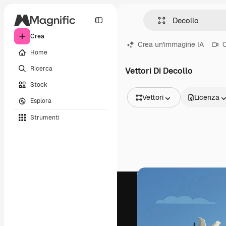
Crea
Crea un'immagine IA
C
Home
Ricerca
Vettori Di Decollo
Stock
Vettori
Licenza
Esplora
Tutte le immagini
Strumenti
Vettori
Illustrazioni
Foto
PSD
Modelli
Mockup
Video
Clip video
Motion graphic
Modelli di video
Icone
Modelli 3D
Font