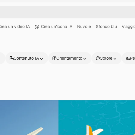
rea un video IA
Crea un'icona IA
Nuvole
Sfondo blu
Viaggi
Contenuto IA
Orientamento
Colore
Pe
Prodotti
Inizia