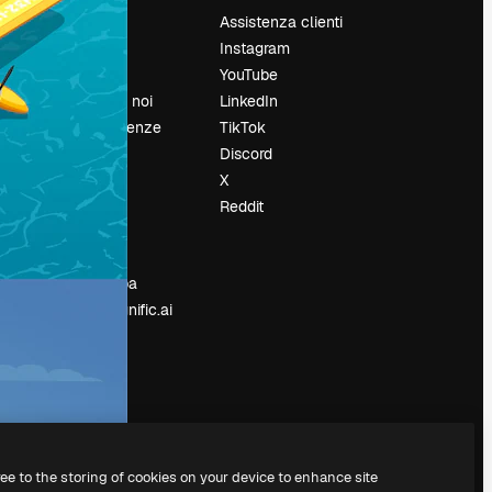
Prezzi
Assistenza clienti
Chi siamo
Instagram
Recensioni
YouTube
Lavora con noi
LinkedIn
Cerca tendenze
TikTok
Blog
Discord
Eventi
X
Slidesgo
Reddit
e
Vendi i tuoi
contenuti
Sala stampa
Cerchi magnific.ai
ree to the storing of cookies on your device to enhance site