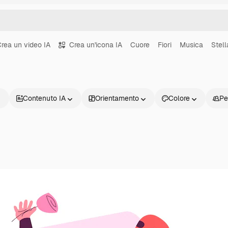
rea un video IA
Crea un'icona IA
Cuore
Fiori
Musica
Stell
Contenuto IA
Orientamento
Colore
Pe
Prodotti
Inizia