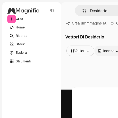
Crea
Crea un'immagine IA
C
Home
Ricerca
Vettori Di Desiderio
Stock
Vettori
Licenza
Esplora
Tutte le immagini
Strumenti
Vettori
Illustrazioni
Foto
PSD
Modelli
Mockup
Video
Clip video
Motion graphic
Modelli di video
Icone
Modelli 3D
Font