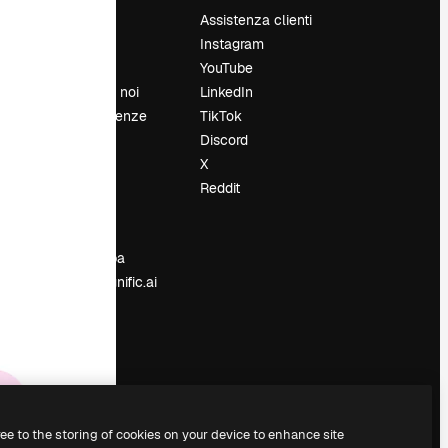
Prezzi
Assistenza clienti
Chi siamo
Instagram
Recensioni
YouTube
Lavora con noi
LinkedIn
Cerca tendenze
TikTok
Blog
Discord
Eventi
X
Slidesgo
Reddit
e
Vendi i tuoi
contenuti
Sala stampa
Cerchi magnific.ai
ree to the storing of cookies on your device to enhance site