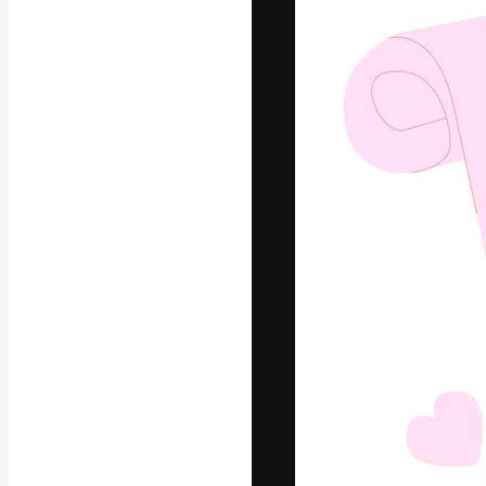
La piattaforma c
migliori lavori. 
creativi, impres
Italiano
Copyright © 2010