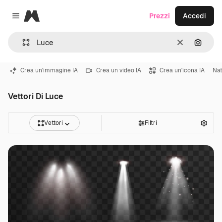
Magnific
Prezzi
Accedi
Close menu
Cancella
Cerca 
Crea un'immagine IA
Crea un video IA
Crea un'icona IA
Nat
Vettori Di Luce
Vettori
Filtri