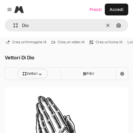
Magnific
Prezzi
Accedi
Close menu
Cancella
Cerca 
Crea un'immagine IA
Crea un video IA
Crea un'icona IA
Lu
Vettori Di Dio
Vettori
Filtri