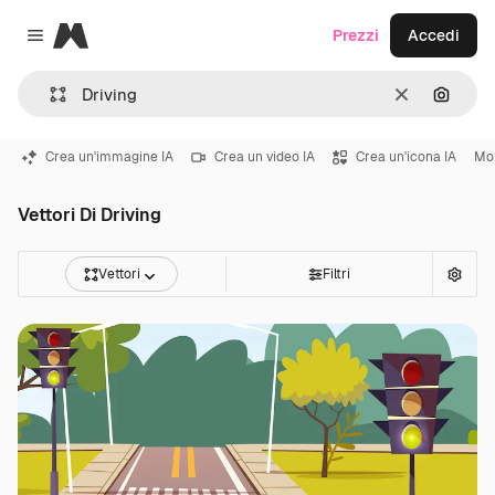
Magnific
Prezzi
Accedi
Close menu
Cancella
Cerca 
Crea un'immagine IA
Crea un video IA
Crea un'icona IA
Mo
Vettori Di Driving
Vettori
Filtri