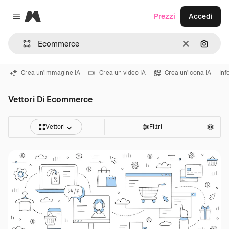
Magnific
Prezzi
Accedi
Close menu
Cancella
Cerca 
Crea un'immagine IA
Crea un video IA
Crea un'icona IA
Inf
Vettori Di Ecommerce
Vettori
Filtri