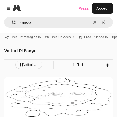
Magnific
Prezzi
Accedi
Close menu
Cancella
Cerca 
Crea un'immagine IA
Crea un video IA
Crea un'icona IA
Sp
Vettori Di Fango
Vettori
Filtri