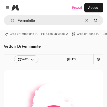
Magnific
Prezzi
Accedi
Close menu
Cancella
Cerca 
Crea un'immagine IA
Crea un video IA
Crea un'icona IA
Don
Vettori Di Femminile
Vettori
Filtri