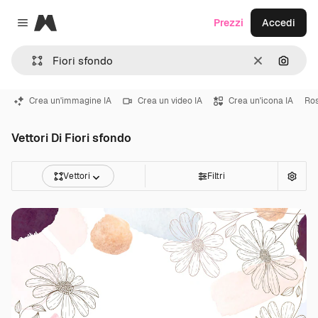
Magnific
Prezzi
Accedi
Close menu
Cancella
Cerca 
Crea un'immagine IA
Crea un video IA
Crea un'icona IA
Ro
Vettori Di Fiori sfondo
Vettori
Filtri