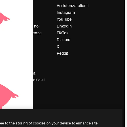
Prezzi
Assistenza clienti
Chi siamo
Instagram
Recensioni
YouTube
Lavora con noi
LinkedIn
Cerca tendenze
TikTok
Blog
Discord
Eventi
X
Slidesgo
Reddit
e
Vendi i tuoi
contenuti
Sala stampa
Cerchi magnific.ai
ree to the storing of cookies on your device to enhance site