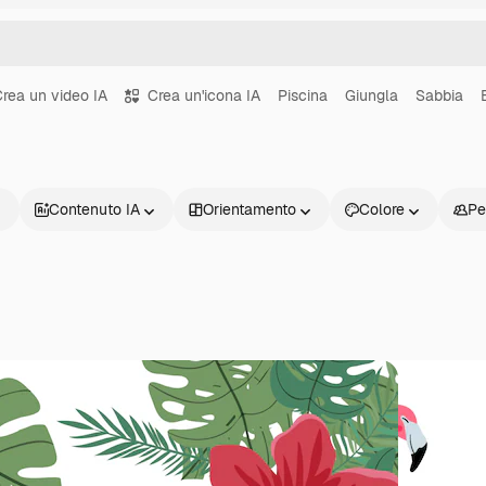
rea un video IA
Crea un'icona IA
Piscina
Giungla
Sabbia
Contenuto IA
Orientamento
Colore
Pe
Prodotti
Inizia