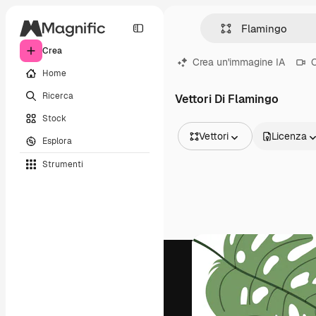
Crea
Crea un'immagine IA
C
Home
Ricerca
Vettori Di Flamingo
Stock
Vettori
Licenza
Esplora
Tutte le immagini
Strumenti
Vettori
Illustrazioni
Foto
PSD
Modelli
Mockup
Video
Clip video
Motion graphic
Modelli di video
Icone
Modelli 3D
Font