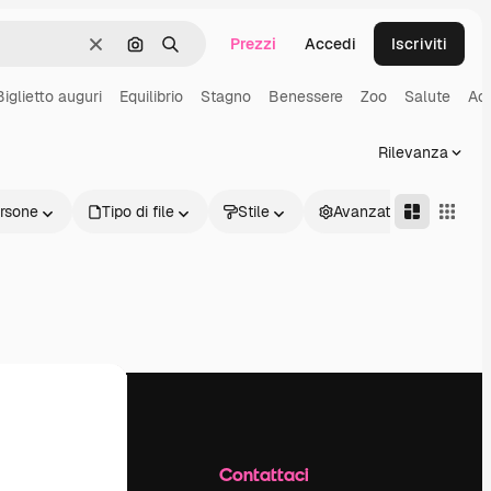
Prezzi
Accedi
Iscriviti
Cancella
Cerca per immagine
Ricerca
Biglietto auguri
Equilibrio
Stagno
Benessere
Zoo
Salute
Ac
Rilevanza
rsone
Tipo di file
Stile
Avanzate
Azienda
Contattaci