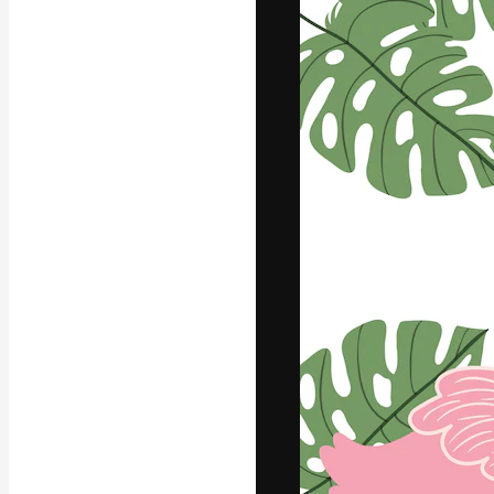
La piattaforma c
migliori lavori. 
creativi, impres
Italiano
Copyright © 2010