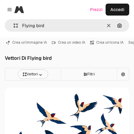
Magnific
Prezzi
Accedi
Close menu
Cancella
Cerca 
Crea un'immagine IA
Crea un video IA
Crea un'icona IA
Sa
Vettori Di Flying bird
Vettori
Filtri