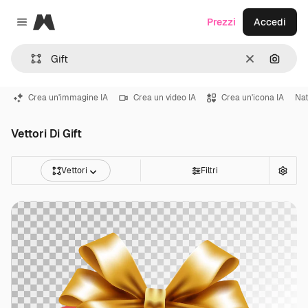
Magnific
Prezzi
Accedi
Close menu
Cancella
Cerca 
Crea un'immagine IA
Crea un video IA
Crea un'icona IA
Nat
Vettori Di Gift
Vettori
Filtri