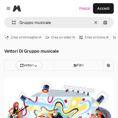
Magnific
Prezzi
Accedi
Close menu
Cancella
Cerca 
Crea un'immagine IA
Crea un video IA
Crea un'icona IA
Dj
Vettori Di Gruppo musicale
Vettori
Filtri