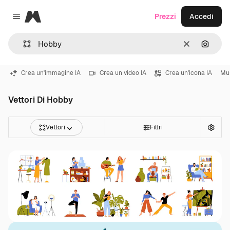
Magnific
Prezzi
Accedi
Close menu
Cancella
Cerca 
Crea un'immagine IA
Crea un video IA
Crea un'icona IA
Mu
Vettori Di Hobby
Vettori
Filtri