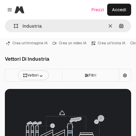
Magnific
Prezzi
Accedi
Close menu
Cancella
Cerca 
Crea un'immagine IA
Crea un video IA
Crea un'icona IA
Cl
Vettori Di Industria
Vettori
Filtri