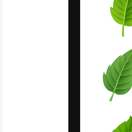
La piattaforma c
migliori lavori. 
creativi, impres
Italiano
Copyright © 2010