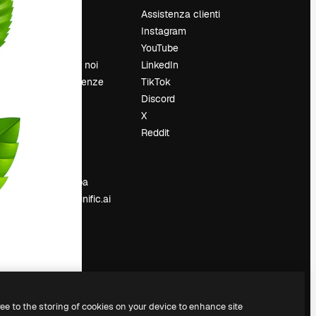
Prezzi
Assistenza clienti
Chi siamo
Instagram
Recensioni
YouTube
Lavora con noi
LinkedIn
Cerca tendenze
TikTok
Blog
Discord
Eventi
X
Slidesgo
Reddit
e
Vendi i tuoi
contenuti
Sala stampa
Cerchi magnific.ai
ree to the storing of cookies on your device to enhance site