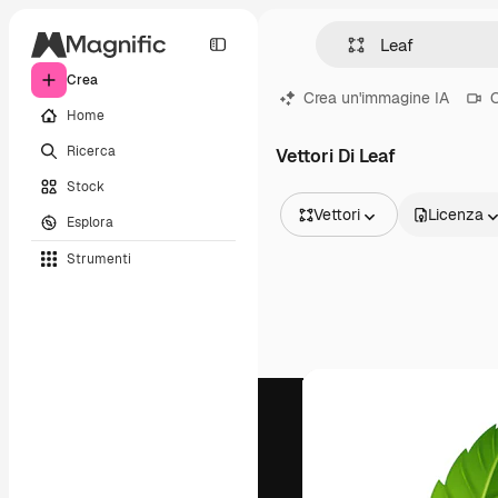
Crea
Crea un'immagine IA
C
Home
Ricerca
Vettori Di Leaf
Stock
Vettori
Licenza
Esplora
Tutte le immagini
Strumenti
Vettori
Illustrazioni
Foto
PSD
Modelli
Mockup
Video
Clip video
Motion graphic
Modelli di video
Icone
Modelli 3D
Font