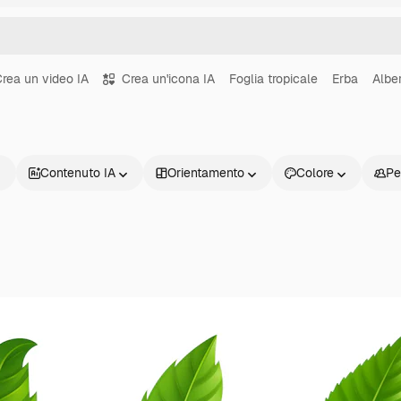
rea un video IA
Crea un'icona IA
Foglia tropicale
Erba
Albe
Contenuto IA
Orientamento
Colore
Pe
Prodotti
Inizia