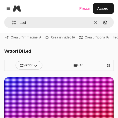
Magnific
Prezzi
Accedi
Close menu
Cancella
Cerca 
Crea un'immagine IA
Crea un video IA
Crea un'icona IA
Tec
Vettori Di Led
Vettori
Filtri