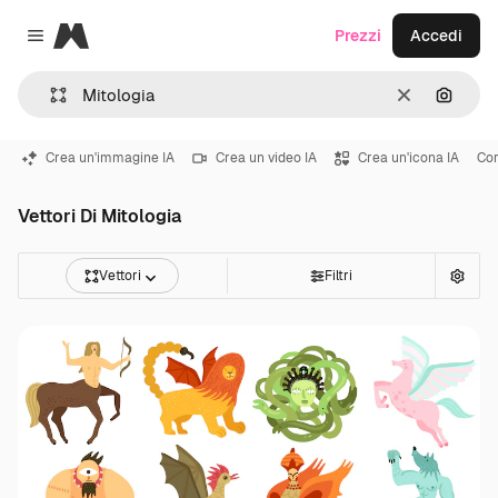
Magnific
Prezzi
Accedi
Close menu
Cancella
Cerca 
Crea un'immagine IA
Crea un video IA
Crea un'icona IA
Co
Vettori Di Mitologia
Vettori
Filtri