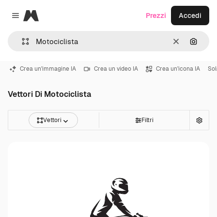
Magnific
Prezzi
Accedi
Close menu
Cancella
Cerca 
Crea un'immagine IA
Crea un video IA
Crea un'icona IA
Sol
Vettori Di Motociclista
Vettori
Filtri