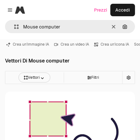
Magnific
Prezzi
Accedi
Close menu
Cancella
Cerca 
Crea un'immagine IA
Crea un video IA
Crea un'icona IA
Soc
Vettori Di Mouse computer
Vettori
Filtri