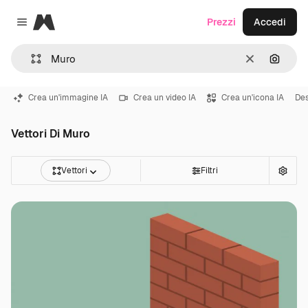
Magnific
Prezzi
Accedi
Close menu
Cancella
Cerca 
Crea un'immagine IA
Crea un video IA
Crea un'icona IA
Des
Vettori Di Muro
Vettori
Filtri