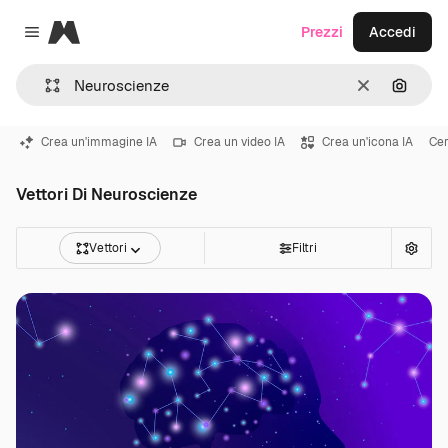
Magnific
Prezzi
Accedi
Close menu
Cancella
Cerca 
Crea un'immagine IA
Crea un video IA
Crea un'icona IA
Cer
Vettori Di Neuroscienze
Vettori
Filtri