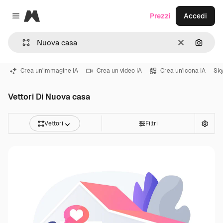
Magnific
Prezzi
Accedi
Close menu
Cancella
Cerca 
Crea un'immagine IA
Crea un video IA
Crea un'icona IA
Sky
Vettori Di Nuova casa
Vettori
Filtri