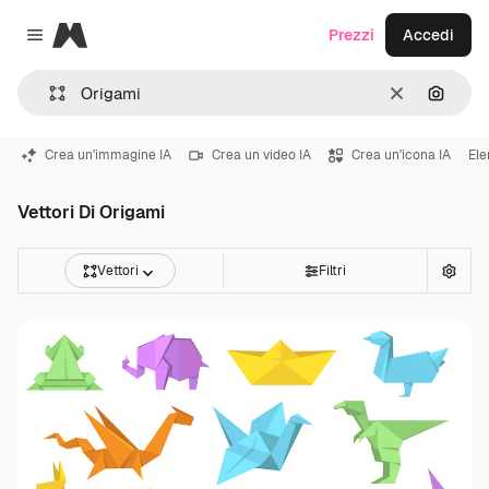
Magnific
Prezzi
Accedi
Close menu
Cancella
Cerca 
Crea un'immagine IA
Crea un video IA
Crea un'icona IA
Ele
Vettori Di Origami
Vettori
Filtri