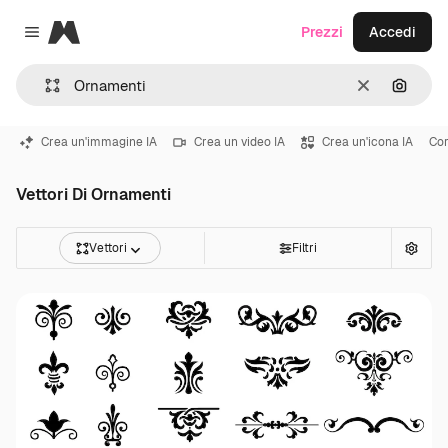
Magnific
Prezzi
Accedi
Close menu
Cancella
Cerca 
Crea un'immagine IA
Crea un video IA
Crea un'icona IA
Cor
Vettori Di Ornamenti
Vettori
Filtri