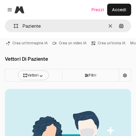
Magnific
Prezzi
Accedi
Close menu
Cancella
Cerca 
Crea un'immagine IA
Crea un video IA
Crea un'icona IA
Mu
Vettori Di Paziente
Vettori
Filtri