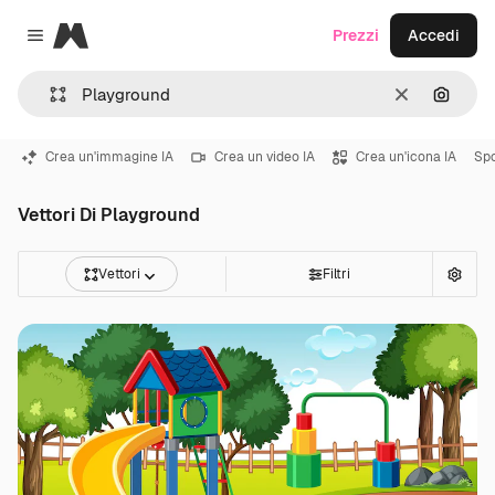
Magnific
Prezzi
Accedi
Close menu
Cancella
Cerca 
Crea un'immagine IA
Crea un video IA
Crea un'icona IA
Spo
Vettori Di Playground
Vettori
Filtri