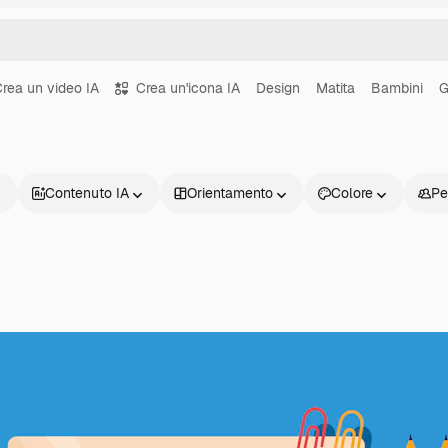
rea un video IA
Crea un'icona IA
Design
Matita
Bambini
G
Contenuto IA
Orientamento
Colore
Pe
Prodotti
Inizia