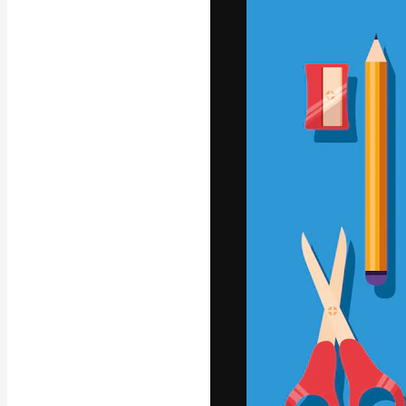
La piattaforma c
migliori lavori. 
creativi, impres
Italiano
Copyright © 2010