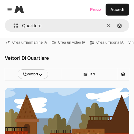
Magnific
Prezzi
Accedi
Close menu
Cancella
Cerca 
Crea un'immagine IA
Crea un video IA
Crea un'icona IA
Vin
Vettori Di Quartiere
Vettori
Filtri