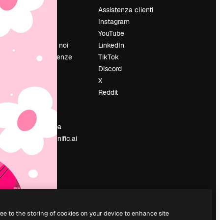
Prezzi
Assistenza clienti
Chi siamo
Instagram
Recensioni
YouTube
Lavora con noi
LinkedIn
Cerca tendenze
TikTok
Blog
Discord
Eventi
X
Slidesgo
Reddit
e
Vendi i tuoi
contenuti
Sala stampa
Cerchi magnific.ai
ree to the storing of cookies on your device to enhance site