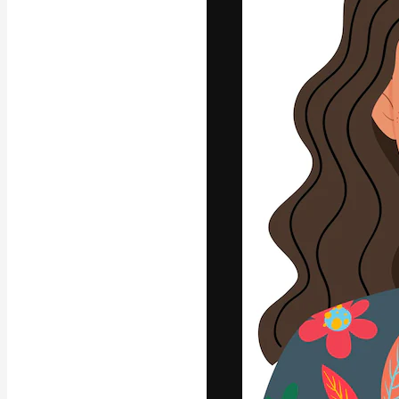
La piattaforma c
migliori lavori. 
creativi, impres
Italiano
Copyright © 2010