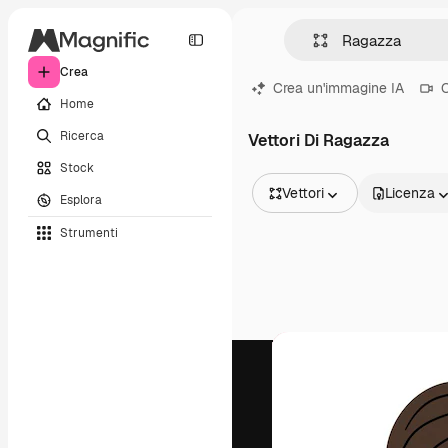
Crea
Crea un'immagine IA
C
Home
Ricerca
Vettori Di Ragazza
Stock
Vettori
Licenza
Esplora
Tutte le immagini
Strumenti
Vettori
Illustrazioni
Foto
PSD
Modelli
Mockup
Video
Clip video
Motion graphic
Modelli di video
Icone
Modelli 3D
Font