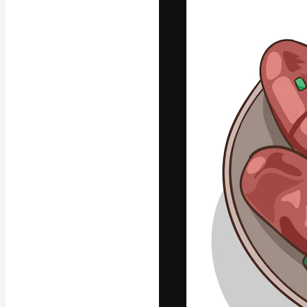
La piattaforma c
migliori lavori. 
creativi, impres
Italiano
Copyright © 2010