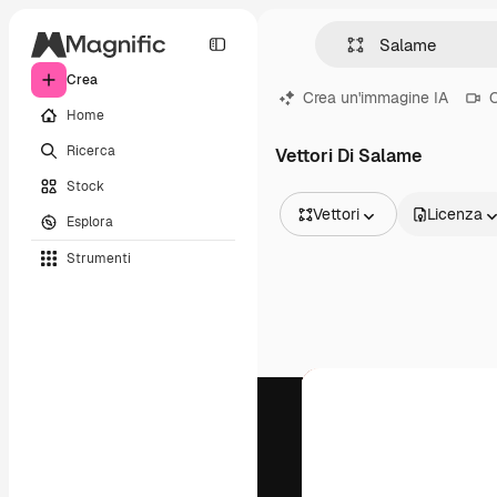
Crea
Crea un'immagine IA
C
Home
Ricerca
Vettori Di Salame
Stock
Vettori
Licenza
Esplora
Tutte le immagini
Strumenti
Vettori
Illustrazioni
Foto
PSD
Modelli
Mockup
Video
Clip video
Motion graphic
Modelli di video
Icone
Modelli 3D
Font