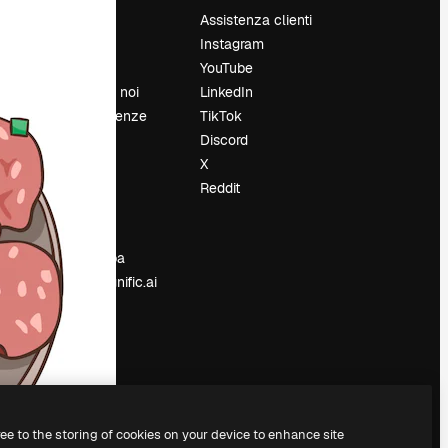
Prezzi
Assistenza clienti
Chi siamo
Instagram
Recensioni
YouTube
Lavora con noi
LinkedIn
Cerca tendenze
TikTok
Blog
Discord
Eventi
X
Slidesgo
Reddit
e
Vendi i tuoi
contenuti
Sala stampa
Cerchi magnific.ai
ree to the storing of cookies on your device to enhance site