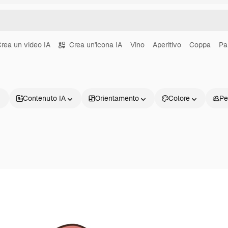
rea un video IA
Crea un'icona IA
Vino
Aperitivo
Coppa
Pa
Contenuto IA
Orientamento
Colore
Pe
Prodotti
Inizia