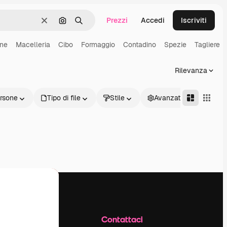
Prezzi
Accedi
Iscriviti
Cancella
Cerca per immagine
Ricerca
ne
Macelleria
Cibo
Formaggio
Contadino
Spezie
Tagliere
Rilevanza
rsone
Tipo di file
Stile
Avanzate
Azienda
Contattaci