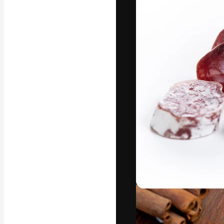
La piattaforma c
migliori lavori. 
creativi, impres
Italiano
Copyright © 2010