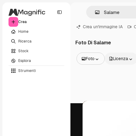
Crea
Crea un'immagine IA
C
Home
Ricerca
Foto Di Salame
Stock
Foto
Licenza
Esplora
Tutte le immagini
Strumenti
Vettori
Illustrazioni
Foto
PSD
Modelli
Mockup
Video
Clip video
Motion graphic
Modelli di video
Icone
Modelli 3D
Font