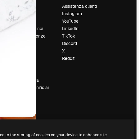
Prezzi
Assistenza clienti
Chi siamo
Instagram
Recensioni
YouTube
Lavora con noi
LinkedIn
Cerca tendenze
TikTok
Blog
Discord
Eventi
X
Slidesgo
Reddit
e
Vendi i tuoi
contenuti
Sala stampa
Cerchi magnific.ai
ree to the storing of cookies on your device to enhance site