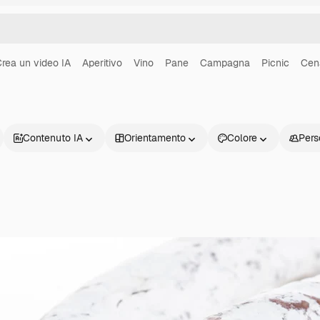
rea un video IA
Aperitivo
Vino
Pane
Campagna
Picnic
Cen
Contenuto IA
Orientamento
Colore
Pers
Prodotti
Inizia