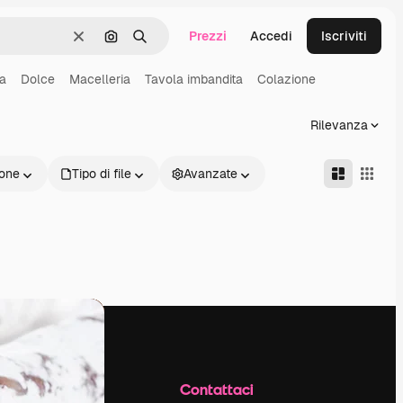
Prezzi
Accedi
Iscriviti
Cancella
Cerca per immagine
Ricerca
a
Dolce
Macelleria
Tavola imbandita
Colazione
Rilevanza
one
Tipo di file
Avanzate
Azienda
Contattaci