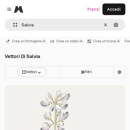
Magnific
Prezzi
Accedi
Close menu
Cancella
Cerca 
Crea un'immagine IA
Crea un video IA
Crea un'icona IA
Fio
Vettori Di Salvia
Vettori
Filtri