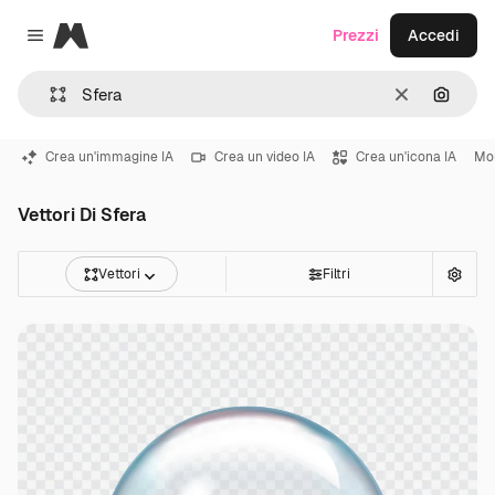
Magnific
Prezzi
Accedi
Close menu
Cancella
Cerca 
Crea un'immagine IA
Crea un video IA
Crea un'icona IA
Mo
Vettori Di Sfera
Vettori
Filtri