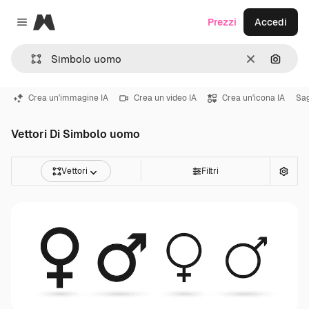
Magnific
Prezzi
Accedi
Close menu
Cancella
Cerca 
Crea un'immagine IA
Crea un video IA
Crea un'icona IA
Sa
Vettori Di Simbolo uomo
Vettori
Filtri