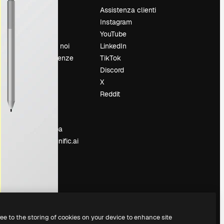
Prezzi
Assistenza clienti
Chi siamo
Instagram
Recensioni
YouTube
Lavora con noi
LinkedIn
Cerca tendenze
TikTok
Blog
Discord
Eventi
X
Slidesgo
Reddit
e
Vendi i tuoi
contenuti
Sala stampa
Cerchi magnific.ai
ree to the storing of cookies on your device to enhance site