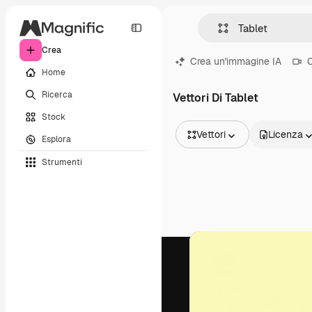
Crea
Crea un'immagine IA
C
Home
Ricerca
Vettori Di Tablet
Stock
Vettori
Licenza
Esplora
Tutte le immagini
Strumenti
Vettori
Illustrazioni
Foto
PSD
Modelli
Mockup
Video
Clip video
Motion graphic
Modelli di video
Icone
Modelli 3D
Font