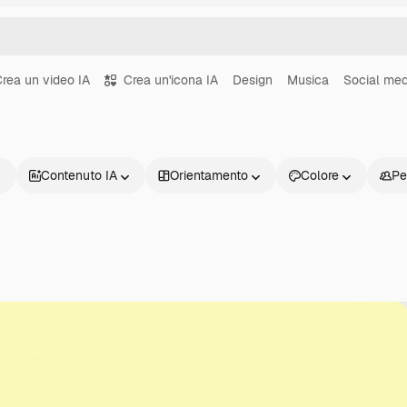
rea un video IA
Crea un'icona IA
Design
Musica
Social med
Contenuto IA
Orientamento
Colore
Pe
Prodotti
Inizia