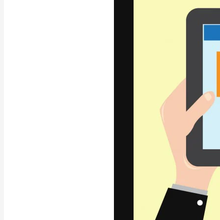
La piattaforma c
migliori lavori. 
creativi, impres
Italiano
Copyright © 2010