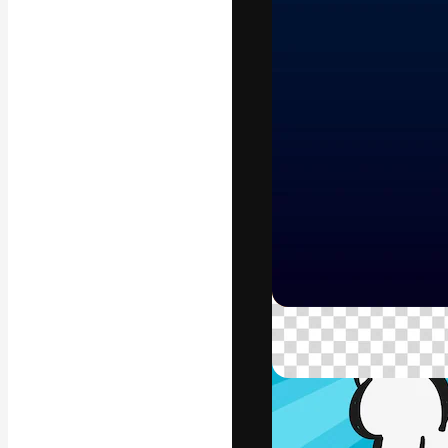
La piattaforma c
migliori lavori. 
creativi, impres
Italiano
Copyright © 2010