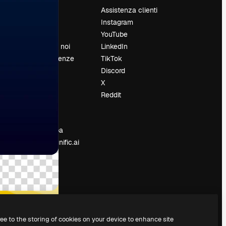
Prezzi
Assistenza clienti
Chi siamo
Instagram
Recensioni
YouTube
Lavora con noi
LinkedIn
Cerca tendenze
TikTok
Blog
Discord
Eventi
X
Slidesgo
Reddit
e
Vendi i tuoi
contenuti
Sala stampa
Cerchi magnific.ai
ree to the storing of cookies on your device to enhance site