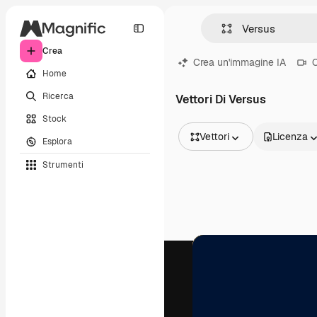
Crea
Crea un'immagine IA
C
Home
Ricerca
Vettori Di Versus
Stock
Vettori
Licenza
Esplora
Tutte le immagini
Strumenti
Vettori
Illustrazioni
Foto
PSD
Modelli
Mockup
Video
Clip video
Motion graphic
Modelli di video
Icone
Modelli 3D
Font