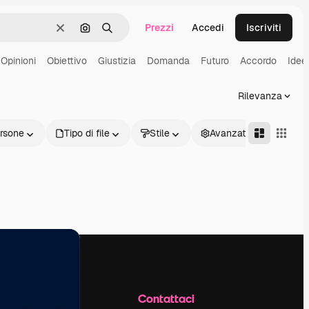
Prezzi
Accedi
Iscriviti
Cancella
Cerca per immagine
Ricerca
Opinioni
Obiettivo
Giustizia
Domanda
Futuro
Accordo
Idee
Rilevanza
rsone
Tipo di file
Stile
Avanzate
Azienda
Contattaci