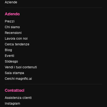
Aziende
Azienda
Prezzi
Chi siamo
Recensioni
Lavora con noi
Cerca tendenze
Blog
Eventi
Slidesgo
Vendi i tuoi contenuti
Sala stampa
Cerchi magnific.ai
Contattaci
Assistenza clienti
Instagram