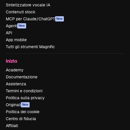
Sintetizzatore vocale IA
Contenuti stock
MCP per Claude/ChatGPT
New
Agenti
New
API
App mobile
Tutti gli strumenti Magnific
Inizia
Academy
Documentazione
Assistenza
Termini e condizioni
Politica sulla privacy
Originali
New
Politica dei cookie
Centro di fiducia
Affiliati