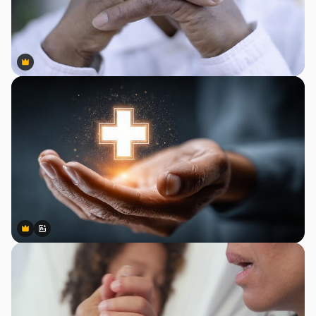
Premium
Premium
Premium
Premium
Generato dall'IA