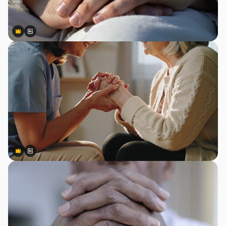
Premium
Premium
Generato dall'IA
Premium
Premium
Generato dall'IA