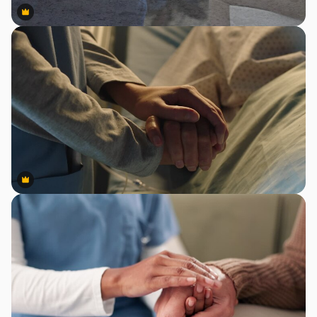
Premium
Premium
Premium
Premium