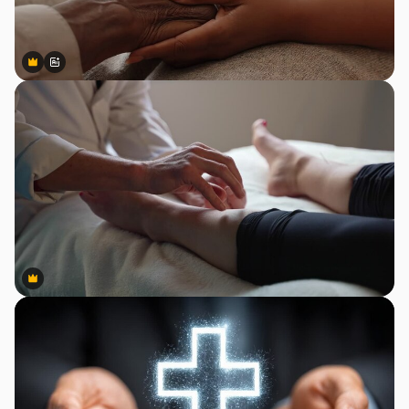
Premium
Premium
Generato dall'IA
Premium
Premium