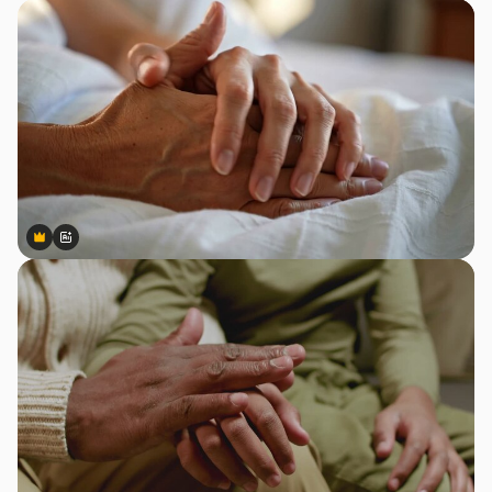
Premium
Premium
Generato dall'IA