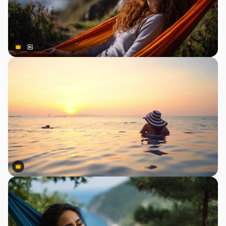
Premium
Premium
Generato dall'IA
Premium
Premium