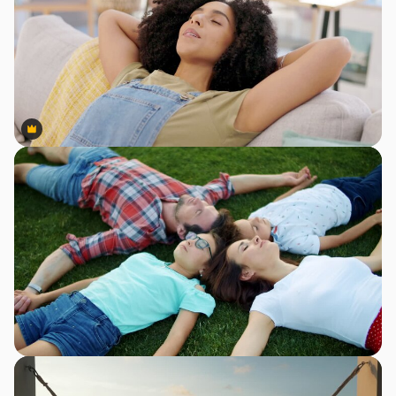
Premium
Premium