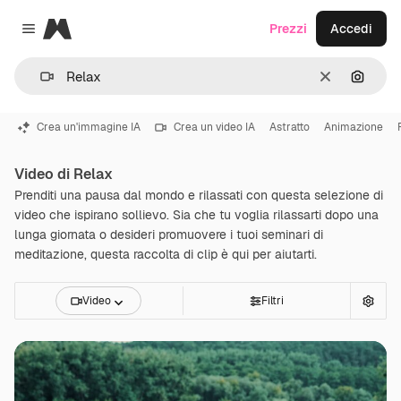
Magnific
Prezzi
Accedi
Close menu
Cancella
Cerca 
Crea un'immagine IA
Crea un video IA
Astratto
Animazione
Video di Relax
Prenditi una pausa dal mondo e rilassati con questa selezione di
video che ispirano sollievo. Sia che tu voglia rilassarti dopo una
lunga giornata o desideri promuovere i tuoi seminari di
meditazione, questa raccolta di clip è qui per aiutarti.
Video
Filtri