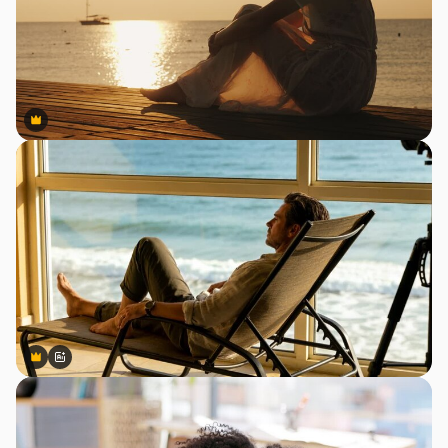
Premium
Premium
Premium
Premium
Generato dall'IA