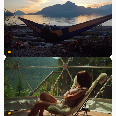
Premium
Premium
Premium
Premium