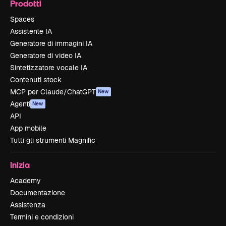
Prodotti
Spaces
Assistente IA
Generatore di immagini IA
Generatore di video IA
Sintetizzatore vocale IA
Contenuti stock
MCP per Claude/ChatGPT
New
Agenti
New
API
App mobile
Tutti gli strumenti Magnific
Inizia
Academy
Documentazione
Assistenza
Termini e condizioni