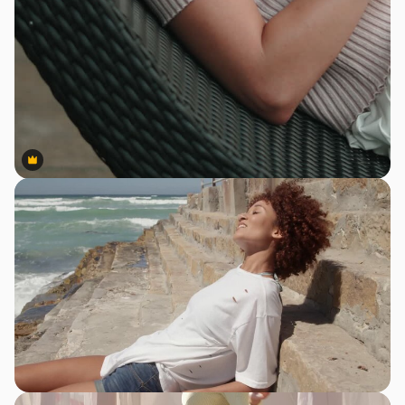
Premium
Premium