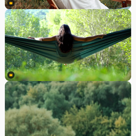
Premium
Premium
Premium
Premium