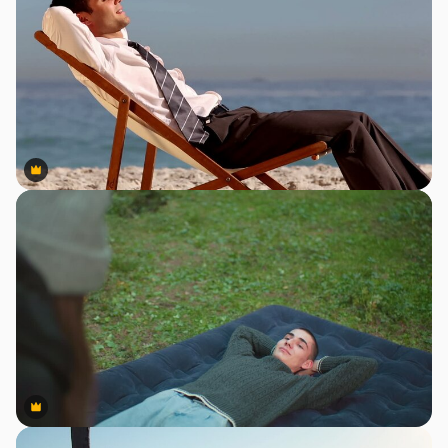
Premium
Premium
Premium
Premium