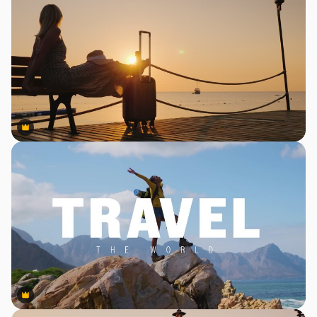
Premium
Premium
Premium
Premium