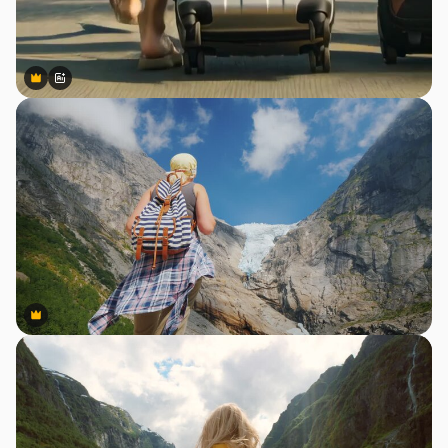
Premium
Premium
Generato dall'IA
Premium
Premium