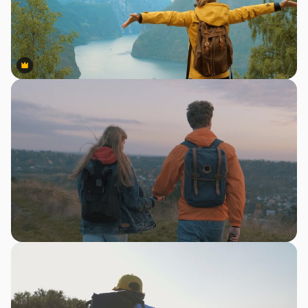
Premium
Premium