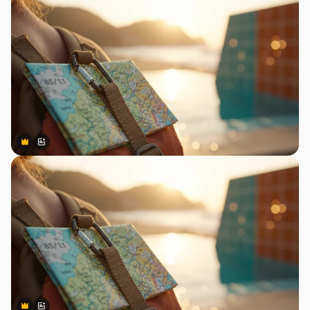
Premium
Premium
Generato dall'IA