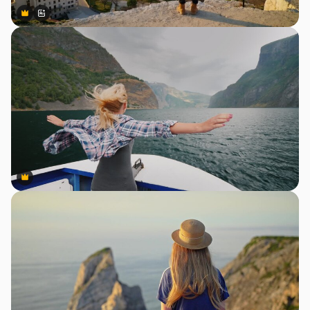
Premium
Premium
Generato dall'IA
Premium
Premium