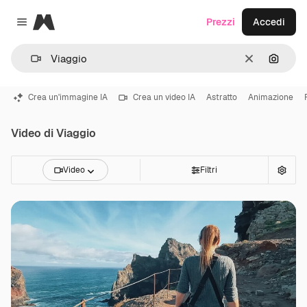
Magnific
Prezzi
Accedi
Close menu
Cancella
Cerca 
Crea un'immagine IA
Crea un video IA
Astratto
Animazione
Video di Viaggio
Video
Filtri