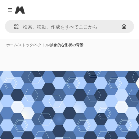
Magnific
Close menu
画像で
ホーム
/
ストック
/
ベクトル
/
抽象的な形状の背景