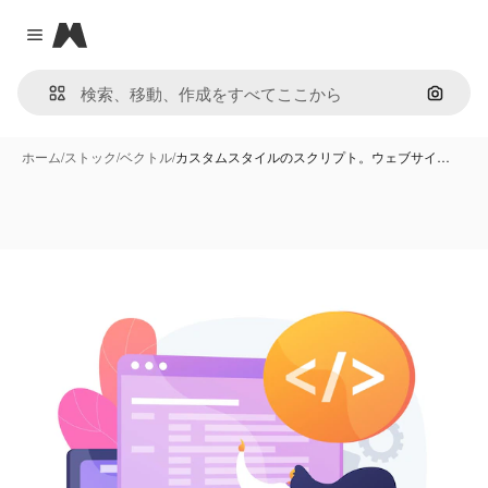
Magnific
Close menu
画像で
ホーム
/
ストック
/
ベクトル
/
カスタムスタイルのスクリプト。ウェブサイ…