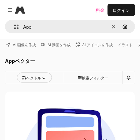
Magnific
料金
ログイン
Close menu
消去
画像で
AI 画像を作成
AI 動画を作成
AI アイコンを作成
イラスト
Appベクター
ベクトル
検索フィルター