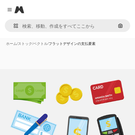
Magnific
Close menu
画像で
ホーム
/
ストック
/
ベクトル
/
フラットデザインの支払要素