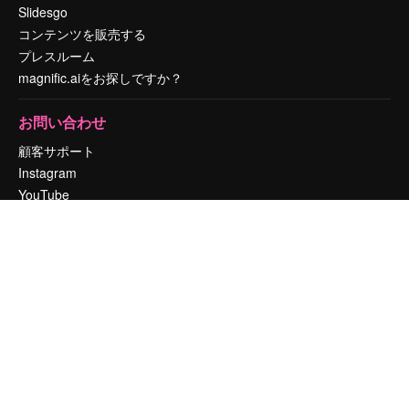
Slidesgo
コンテンツを販売する
プレスルーム
magnific.aiをお探しですか？
お問い合わせ
顧客サポート
Instagram
YouTube
LinkedIn
TikTok
Discord
X
Reddit
Copyright © 2010-
2026
Freepik Company S.L.U.
無断複写・転載を禁じま
す
.