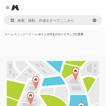
Magnific
Close menu
画像で
ホーム
/
ストック
/
ベクトル
/
ポインタ付きのロードマップの背景