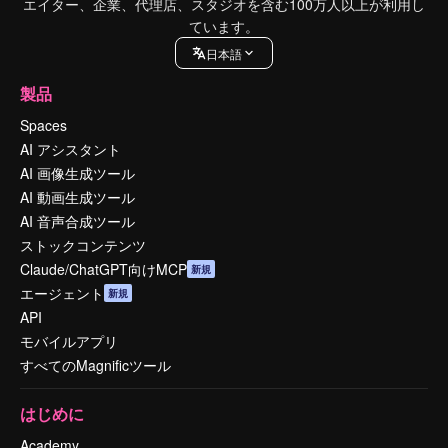
エイター、企業、代理店、スタジオを含む100万人以上が利用し
ています。
日本語
製品
Spaces
AI アシスタント
AI 画像生成ツール
AI 動画生成ツール
AI 音声合成ツール
ストックコンテンツ
Claude/ChatGPT向けMCP
新規
エージェント
新規
API
モバイルアプリ
すべてのMagnificツール
はじめに
Academy