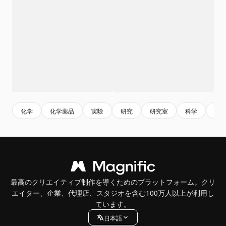
化学
化学薬品
実験
研究
研究室
科学
実
最高のクリエイティブ制作を導くためのプラットフォーム。クリ
エイター、企業、代理店、スタジオを含む100万人以上が利用し
ています。
日本語