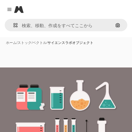
Magnific
Close menu
画像で
ホーム
/
ストック
/
ベクトル
/
サイエンスラボオブジェクト