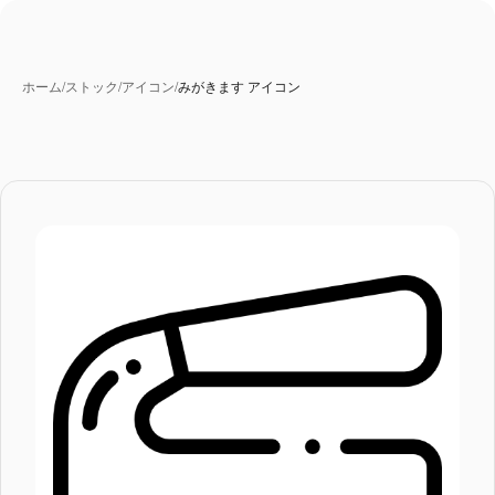
ホーム
/
ストック
/
アイコン
/
みがきます アイコン