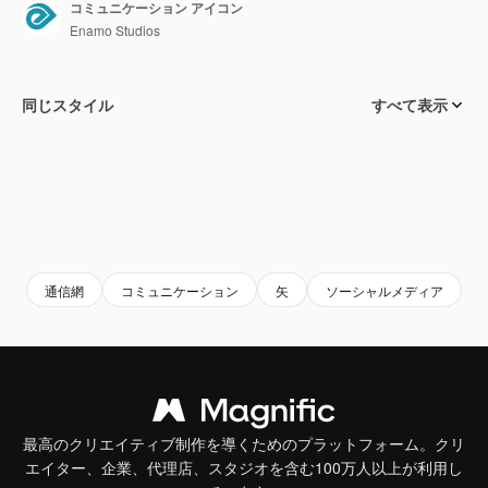
コミュニケーション アイコン
Enamo Studios
同じスタイル
すべて表示
通信網
コミュニケーション
矢
ソーシャルメディア
c
最高のクリエイティブ制作を導くためのプラットフォーム。クリ
エイター、企業、代理店、スタジオを含む100万人以上が利用し