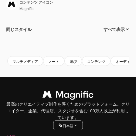
コンテンツ アイコン
Magnific
同じスタイル
すべて表示
マルチメディア
ノート
遊び
コンテンツ
オーディオ
最高のクリエイティブ制作を導くためのプラットフォーム。クリ
エイター、企業、代理店、スタジオを含む100万人以上が利用し
ています。
日本語