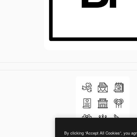
By clicking “Accept All Cookies”, you agr
Generic outline