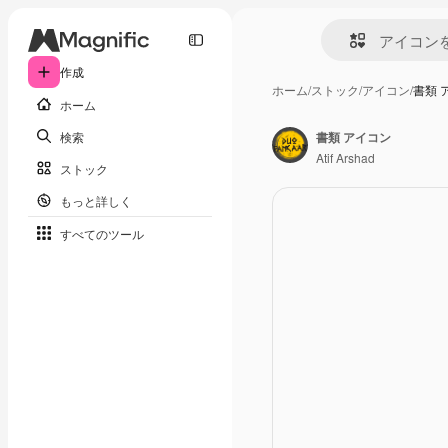
作成
ホーム
/
ストック
/
アイコン
/
書類 
ホーム
検索
書類 アイコン
Atif Arshad
ストック
もっと詳しく
すべてのツール